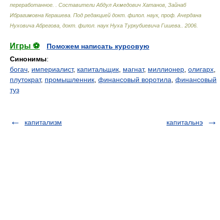
переработанное.
.
Составители Абдул Ахмедович Хатанов, Зайнаб
Ибрагимовна Керашева. Под редакцией докт. филол. наук, проф. Ачердана
Нуховича Абрегова, докт. филол. наук Нуха Туркубиевича Гишева.
.
2006
.
Игры ⚽
Поможем написать курсовую
Синонимы
:
богач
,
империалист
,
капитальщик
,
магнат
,
миллионер
,
олигарх
,
плутократ
,
промышленник
,
финансовый воротила
,
финансовый
туз
капитализм
капитальнэ