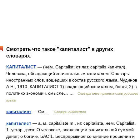
Смотреть что такое "капиталист" в других
словарях:
КАПИТАЛИСТ
— (нем. Capitalist, от лат. capitalis капитал).
Человека, обладающий значительным капиталом. Словарь
иностранных слов, вошедших в состав русского языка. Чудинов
А.Н., 1910. КАПИТАЛИСТ 1) владеющий капиталом, богач; 2) в
политико экономич. смысле… …
Словарь иностранных слов русского
языка
капиталист
— См …
Словарь синонимов
капиталист
— а, м. capitaliste m., ит. capitalista, нем. Capitalist.
1. устар., разг. О человеке, владеющем значительной суммой
денег; о богаче. БАС 1. Беспрерывное сочинение прошений и