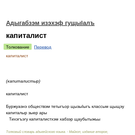
Адыгабзэм изэхэф гущыIалъ
капиталист
Толкование
Перевод
капиталист
(капиталистыр)
капиталист
Буржуазнэ обществэм тетыгъор щызыIыгъ классым щыщэу
капиталыр зыер ары
Тихэгъэгу капиталистхэм хабзэр щаубытыжьы
Толковый словарь адыгейского языка. - Майкоп, издание второе,