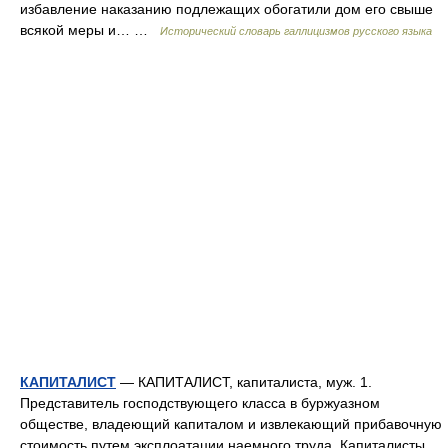
избавление наказанию подлежащих обогатили дом его свыше
всякой меры и… …
Исторический словарь галлицизмов русского языка
КАПИТАЛИСТ
— КАПИТАЛИСТ, капиталиста, муж. 1.
Представитель господствующего класса в буржуазном
обществе, владеющий капиталом и извлекающий прибавочную
стоимость путем эксплоатации наемного труда. Капиталисты